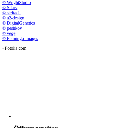
© WrightStudio
© Sikov
© steftach
© a2-design
© DigitalGenetics
© peshkov
© vege
© Flamingo Images
- Fotolia.com