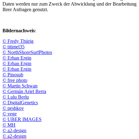
Daten werden nur zum Zweck der Abwicklung und der Bearbeitung
Ihrer Anfragen genutzt.
Bildernachweis
:
© Fredy Thürig
© titimel35
© NorthShoreSurfPhotos
© Erhan Ergin
© Erhan Ergin
© Erhan Ergin
© Pinosub
© free photo
© Martin Schwan
© Germán Ariel Berra
© Lulu Berlu
© DigitalGenetics
© peshkov
© vege
© UBER IMAGES
© MH
© a2-design
© a2-design